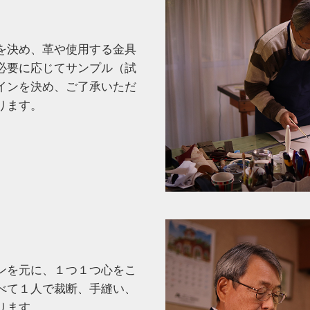
を決め、革や使用する金具
必要に応じてサンプル（試
インを決め、ご了承いただ
ります。
ンを元に、１つ１つ心をこ
べて１人で裁断、手縫い、
ります。