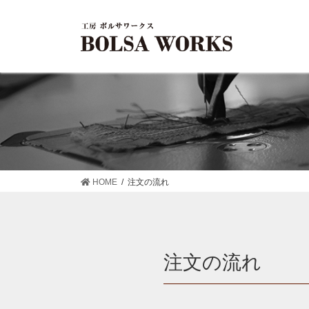
コ
ナ
ン
ビ
テ
ゲ
ン
ー
ツ
シ
に
ョ
移
ン
動
に
移
動
HOME
注文の流れ
注文の流れ